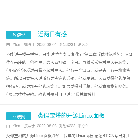
近两日有感
随便说
由 YIem 撰写于
2022-08-04
浏览:3231 评论:0
不能说一模一样把，只能说“竟能如此相像？”第二章《优胜记略》：阿Q
住在未庄的土谷祠里，给人家打短工度日。虽然常常被村里人开玩笑，
但内心他还反过来看不起村里人。他有一个缺点，就是头上有一块癞疮
疤。所以只要被人说道有关疮疤的话题，他就发怒。大家觉得他的发怒
很有趣，就更加开他的玩笑了。如果觉得对手弱，他就故意找茬吵架。
但结果往往是输。输的时候对自己说：“我总算被儿
类似宝塔的开源Linux面板
互联网
由 YIem 撰写于
2022-08-03
浏览:4223 评论:0
类似宝塔的开源Linux面板介绍：简单的Linux面板,感谢BT.CN写出如此