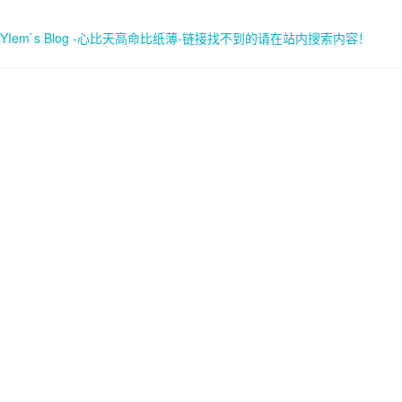
YIem`s Blog -心比天高命比纸薄-链接找不到的请在站内搜索内容！
首页
关于