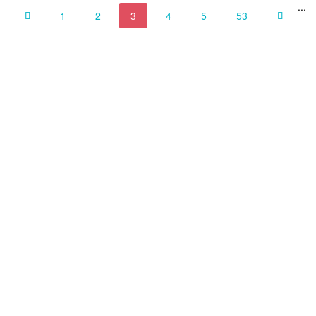
...
1
2
3
4
5
53

