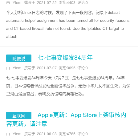
由 YIem 撰写于
2021-07-22
浏览:4403 评论:0
今天分析Linux日志的时候，发现了下面一段内容，记录下default
automatic helper assignment has been turned off for security reasons
and CT-based firewall rule not found. Use the iptables CT target to
attach
七·七事变爆发84周年
随便说
由 YIem 撰写于
2021-07-07
浏览:3695 评论:0
七·七事变爆发84周年今天（7月7日）是七七事变爆发84周年。84年
前，日本侵略者悍然发动全面侵华战争，无数中华儿女不顾生死，为保
卫河山浴血奋战，奏响反抗侵略的英雄壮歌。
Apple更新：App Store上架审核内
互联网
容更新，请注意
由 YIem 撰写于
2021-06-08
浏览:4785 评论:0