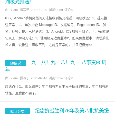
到极光推送！
由 YIem 撰写于
2021-10-29
浏览:3959 评论:0
iOS、Android手机突然间无法接收到极光推送！问题状态：1、提示推
送正常； 2、单独排查 Message ID、发送编号、Registration ID、别
名、标签，提示已经送达； 3、Android、iOS都收不到了； 4、Api推送
记录无；解决方法：1、使用极光收费版本2、如果免费版本，请联系技
术人员，说推送一直收不到，之前是正常的，并且把极光ke
九一八！九一八！九·一八事变90周
随便说
年
由 YIem 撰写于
2021-09-18
浏览:3314 评论:0
想说点什么，却又语塞；年年都有为日本鬼子招魂的狗逼，年年都有原
谅怪，逼脸都不要了。
纪念抗战胜利76年及第八批抗美援
默认分类