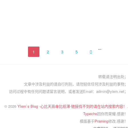
...
1
2
3
5

转载请注明出处；
文章中涉及利益的请自行判别，请勿轻信任何涉及利益的事物；
访问过程中有任何问题请留言说明，或者发送Email：admin@yiem.net；
© 2026
YIem`s Blog -心比天高命比纸薄-链接找不到的请在站内搜索内容！
.
Typecho
因你而荣耀.感谢！
模版基于
Praming
修改.感谢！