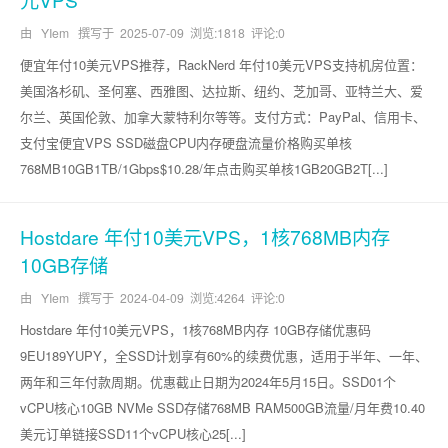
由 YIem 撰写于
2025-07-09
浏览:1818 评论:0
便宜年付10美元VPS推荐，RackNerd 年付10美元VPS支持机房位置：
美国洛杉矶、圣何塞、西雅图、达拉斯、纽约、芝加哥、亚特兰大、爱
尔兰、英国伦敦、加拿大蒙特利尔等等。支付方式：PayPal、信用卡、
支付宝便宜VPS SSD磁盘CPU内存硬盘流量价格购买单核
768MB10GB1TB/1Gbps$10.28/年点击购买单核1GB20GB2T[...]
Hostdare 年付10美元VPS，1核768MB内存
10GB存储
由 YIem 撰写于
2024-04-09
浏览:4264 评论:0
Hostdare 年付10美元VPS，1核768MB内存 10GB存储优惠码
9EU189YUPY，全SSD计划享有60%的续费优惠，适用于半年、一年、
两年和三年付款周期。优惠截止日期为2024年5月15日。SSD01个
vCPU核心10GB NVMe SSD存储768MB RAM500GB流量/月年费10.40
美元订单链接SSD11个vCPU核心25[...]