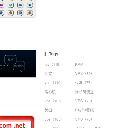
Tags
ios（119）
KVM
便宜
VPS（89）
vps（119）
过年（77）
洛杉矶
洛杉矶便宜
vps（107）
VPS（73）
美国
PayPal购买
vps（105）
VPS（73）