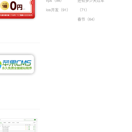
vps（98）
还有多少天过年
ios开发（91）
（71）
春节（64）