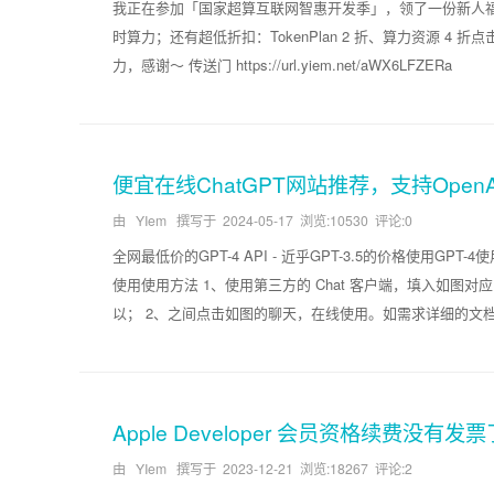
我正在参加「国家超算互联网智惠开发季」，领了一份新人福利，
时算力；还有超低折扣：TokenPlan 2 折、算力资源 
力，感谢～ 传送门 https://url.yiem.net/aWX6LFZERa
便宜在线ChatGPT网站推荐，支持OpenA
由 YIem 撰写于
2024-05-17
浏览:10530 评论:0
全网最低价的GPT-4 API - 近乎GPT-3.5的价格使用GPT
使用使用方法 1、使用第三方的 Chat 客户端，填入如图对应的 
以； 2、之间点击如图的聊天，在线使用。如需求详细的文档，
Apple Developer 会员资格续费没有
由 YIem 撰写于
2023-12-21
浏览:18267 评论:2