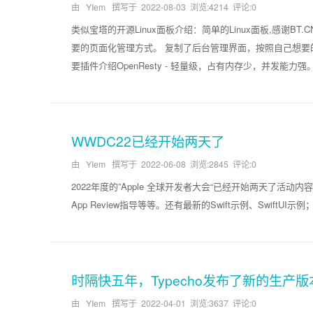
由 YIem 撰写于
2022-08-03
浏览:4214 评论:0
类似宝塔的开源Linux面板介绍：简单的Linux面板,感谢B
要的页面化管理方式。 复制了后台管理界面，按照自己想要的方式写了
要插件介绍OpenResty - 轻量级，占有内存少，并发能力强。PHP[52
WWDC22已经开始两天了
由 YIem 撰写于
2022-06-08
浏览:2845 评论:0
2022年度的”Apple 全球开发者大会“已经开始两天了活动
App Review指导等等。还有最新的Swift示例、Swift
时隔快五年，Typecho发布了新的生产版本，进
由 YIem 撰写于
2022-04-01
浏览:3637 评论:0