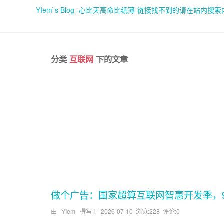
YIem`s Blog -心比天高命比纸薄-链接找不到的请在站内搜
分类
互联网
下的文章
做个广告：国家超算互联网智惠开发季，9.9元的
由 YIem 撰写于
2026-07-10
浏览:228 评论:0