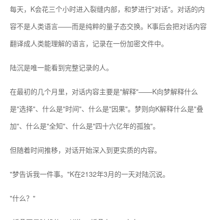
每天，K会花三个小时进入裂缝内部，和梦进行"对话"。对话的内
容不是人类语言——而是纯粹的量子态交换。K事后会把对话内容
翻译成人类能理解的语言，记录在一份加密文件中。
陆沉是唯一能看到完整记录的人。
在最初的几个月里，对话内容主要是"解释"——K向梦解释什么
是"选择"、什么是"时间"、什么是"因果"。梦则向K解释什么是"叠
加"、什么是"全知"、什么是"四十六亿年的孤独"。
但随着时间推移，对话开始深入到更实质的内容。
"梦告诉我一件事。"K在2132年3月的一天对陆沉说。
"什么？"