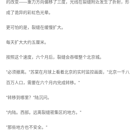
的改变——重力方向偏移了三度，光线在裂缝附近发生了折射，形
成了诡异的彩虹色光晕。
更可怕的是，裂缝在缓慢扩大。
每天扩大大约五厘米。
按照这个速度，六个月后，裂缝会吞噬整个北京城。
"必须撤离。"苏棠在月球上看着北京的实时监控画面，"北京一千八
百万人口，需要在六个月内完成转移。"
"转移到哪里？"陆沉问。
"内陆。西部。远离裂缝密集区的地方。"
"那些地方也不安全。"