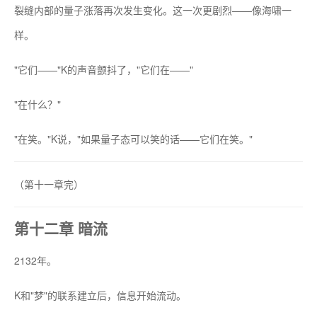
裂缝内部的量子涨落再次发生变化。这一次更剧烈——像海啸一
样。
"它们——"K的声音颤抖了，"它们在——"
"在什么？"
"在笑。"K说，"如果量子态可以笑的话——它们在笑。"
（第十一章完）
第十二章 暗流
2132年。
K和"梦"的联系建立后，信息开始流动。