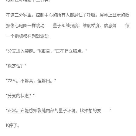
在这三分钟里，控制中心的所有人都屏住了呼吸。屏幕上显示的数
据像心电图一样跳动——量子纠缠强度、维度梯度、信息熵——每
一个指标都在剧烈波动。
"分支进入裂缝。"K报告，"正在建立锚点。"
"稳定性？"
"73%。不够高，但够用。"
"分支的状态？"
"正常。它能感知裂缝内部的量子环境。比预想的要——"
K停了。