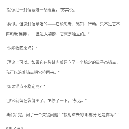
"就像把一封信塞进一条缝里。"苏棠说。
"类似。但这封信是活的——它能思考、感知、行动。只不过它不
再和我'连接'。一旦进入裂缝，它就是独立的。"
"你能收回来吗？"
"理论上可以。如果它在裂缝内部建立了一个稳定的量子态锚点，
我可以沿着锚点把它拉回来。"
"如果锚点不稳定呢？"
"那它就留在裂缝里了。"K停了一下，"永远。"
陆沉听完，问了一个关键问题："投射进去的'那部分'还是你吗？"
K想了很久。