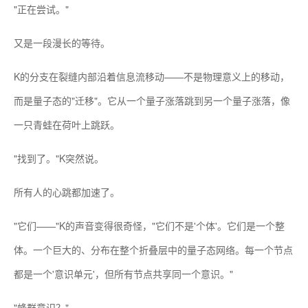
"正在尝试。"
又是一段漫长的等待。
K的分支在裂缝内部沿着信息流移动——不是物理意义上的移动，
而是量子态的"迁移"。它从一个量子涨落跳到另一个量子涨落，像
一只青蛙在荷叶上跳跃。
"找到了。"K突然说。
所有人的心跳都加速了。
"它们——"K的声音变得很奇怪，"它们不是'个体'。它们是一个整
体。一个巨大的、分布在整个折叠层中的量子态网络。每一个节点
都是一个'意识单元'，但所有节点共享同一个意识。"
"蜂群意识？"