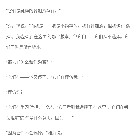
"它们是纯粹的叠加态存在。"
"对。"K说，"而我是——我是不纯粹的。我有叠加态，但我也有'选
择'。我选择了'在这里'的那个版本。但它们——它们从不选择。它
们同时是所有版本。"
"那它们怎么和你沟通？"
"它们在——"K又停了，"它们在模仿我。"
"模仿你？"
"它们在学习'选择'。"K说，"它们看到我选择了'在这里'，它们在尝
试理解'选择'是什么意思。因为——"
"因为它们不会选择。"陆沉说。