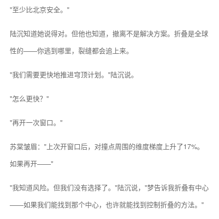
"至少比北京安全。"
陆沉知道她说得对。但他也知道，撤离不是解决方案。折叠是全球
性的——你逃到哪里，裂缝都会追上来。
"我们需要更快地推进穹顶计划。"陆沉说。
"怎么更快？"
"再开一次窗口。"
苏棠皱眉："上次开窗口后，对撞点周围的维度梯度上升了17%。
如果再开——"
"我知道风险。但我们没有选择了。"陆沉说，"梦告诉我折叠有中心
——如果我们能找到那个中心，也许就能找到控制折叠的方法。"