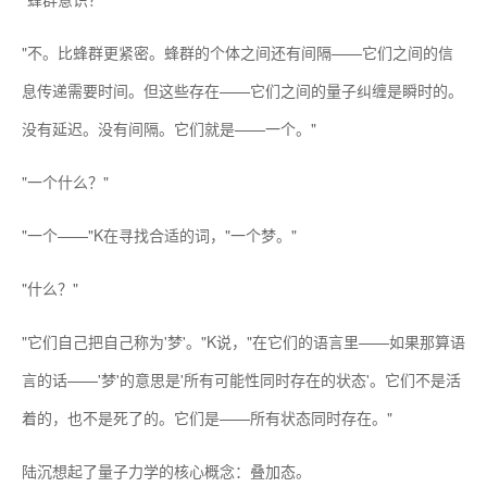
"不。比蜂群更紧密。蜂群的个体之间还有间隔——它们之间的信
息传递需要时间。但这些存在——它们之间的量子纠缠是瞬时的。
没有延迟。没有间隔。它们就是——一个。"
"一个什么？"
"一个——"K在寻找合适的词，"一个梦。"
"什么？"
"它们自己把自己称为'梦'。"K说，"在它们的语言里——如果那算语
言的话——'梦'的意思是'所有可能性同时存在的状态'。它们不是活
着的，也不是死了的。它们是——所有状态同时存在。"
陆沉想起了量子力学的核心概念：叠加态。