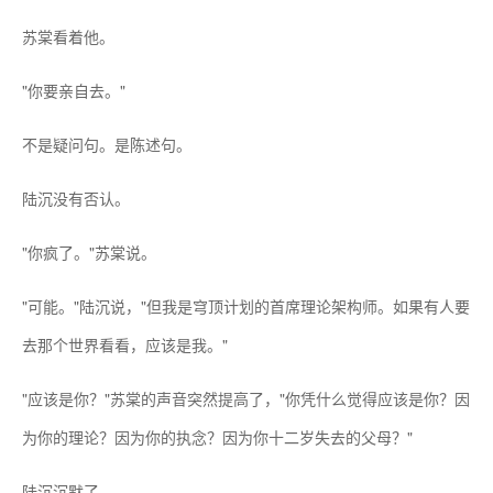
苏棠看着他。
"你要亲自去。"
不是疑问句。是陈述句。
陆沉没有否认。
"你疯了。"苏棠说。
"可能。"陆沉说，"但我是穹顶计划的首席理论架构师。如果有人要
去那个世界看看，应该是我。"
"应该是你？"苏棠的声音突然提高了，"你凭什么觉得应该是你？因
为你的理论？因为你的执念？因为你十二岁失去的父母？"
陆沉沉默了。