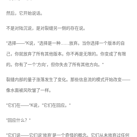
然后，它开始说话。
不是对陆沉说，是对裂缝另一侧的存在说。
"选择——"K说，"选择是一种……放弃。当你选择一个版本的自
己，你就放弃了所有其他版本。你不再是无限的。你变成了有限
的。你有了一个'方向'，但你失去了所有其他方向。"
裂缝内部的量子涨落发生了变化。那些信息流的模式开始改变——
像水面被风吹皱了一样。
"它们在——"K说，"它们在回应。"
"回应什么？"
"它们说——它们说'放弃'是一个奇怪的概念。它们从未放弃过任何