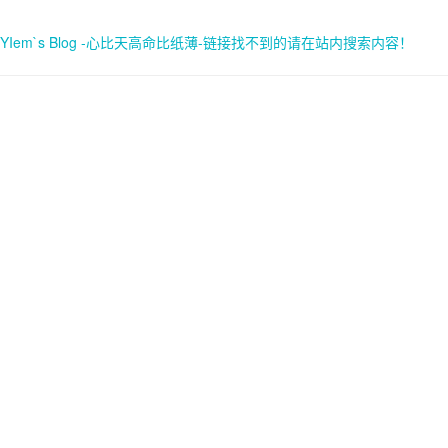
YIem`s Blog -心比天高命比纸薄-链接找不到的请在站内搜索内容！
首页
关于