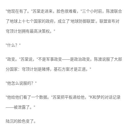
"他现在有了。"苏棠走进来，脸色很难看，"三个小时前，陈渡联合
了地球上十七个国家的政府，成立了'地球防御联盟'。联盟宣布对
穹顶计划拥有最高决策权。"
"什么？"
"政变。"苏棠说，"不是军事政变——是政治政变。陈渡说服了大部
分国家：穹顶计划是赌博，基石方案才是正道。"
"他怎么说服的？"
"他给他们看了一个数据。"苏棠把平板递给他，"K和梦的对话记录
——被泄露了。"
陆沉的脸色变了。