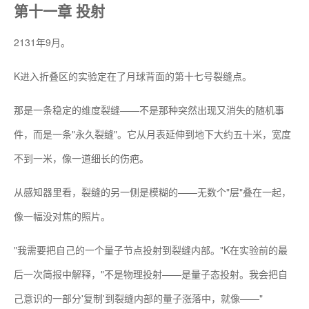
第十一章 投射
2131年9月。
K进入折叠区的实验定在了月球背面的第十七号裂缝点。
那是一条稳定的维度裂缝——不是那种突然出现又消失的随机事
件，而是一条"永久裂缝"。它从月表延伸到地下大约五十米，宽度
不到一米，像一道细长的伤疤。
从感知器里看，裂缝的另一侧是模糊的——无数个"层"叠在一起，
像一幅没对焦的照片。
"我需要把自己的一个量子节点投射到裂缝内部。"K在实验前的最
后一次简报中解释，"不是物理投射——是量子态投射。我会把自
己意识的一部分'复制'到裂缝内部的量子涨落中，就像——"