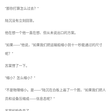
"那你打算怎么过去？"
陆沉没有立刻回答。
他在想一个他一直在想、但从未说出口的方案。
"如果——"他说，"如果我们把运输船缩小到十一秒能通过的尺寸
呢？"
苏棠愣了一下。
"缩小？怎么缩小？"
"不是物理缩小。是——"陆沉在白板上画了一个图，"如果我们把人
员和设备压缩成——信息态呢？"
苏棠的脸色变了。