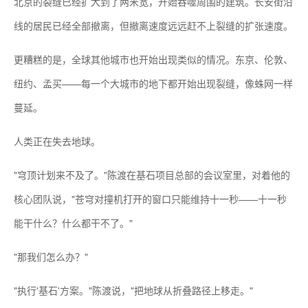
北京的裂缝已经扩大到了两米宽，开始吞噬周围的建筑。长安街沿
线的居民已经全部撤离，但撤离速度远远赶不上裂缝的扩张速度。
更糟糕的是，全球其他城市也开始出现类似的情况。东京、伦敦、
纽约、孟买——每一个大城市的地下都开始出现裂缝，像蛛网一样
蔓延。
人类正在失去地球。
"穹顶计划来不及了。"陈渡在基石项目总部的会议室里，对着他的
核心团队说，"苍穹对撞机打开的窗口只能维持十一秒——十一秒
能干什么？什么都干不了。"
"那我们怎么办？"
"执行'基石'方案。"陈渡说，"把地球从折叠路径上移走。"