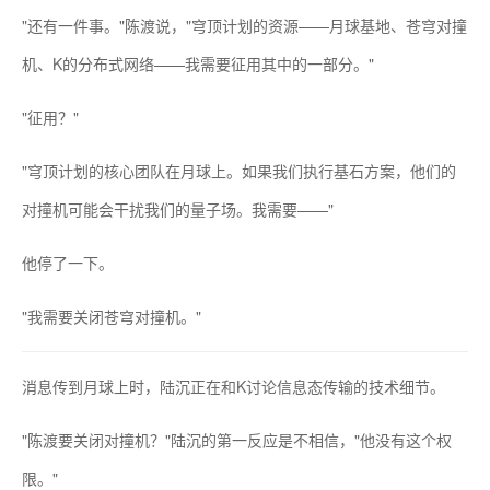
"还有一件事。"陈渡说，"穹顶计划的资源——月球基地、苍穹对撞
机、K的分布式网络——我需要征用其中的一部分。"
"征用？"
"穹顶计划的核心团队在月球上。如果我们执行基石方案，他们的
对撞机可能会干扰我们的量子场。我需要——"
他停了一下。
"我需要关闭苍穹对撞机。"
消息传到月球上时，陆沉正在和K讨论信息态传输的技术细节。
"陈渡要关闭对撞机？"陆沉的第一反应是不相信，"他没有这个权
限。"