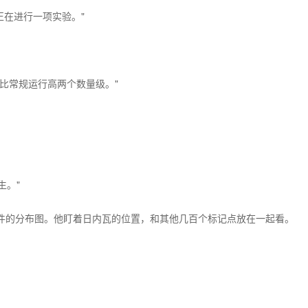
正在进行一项实验。"
比常规运行高两个数量级。"
生。"
件的分布图。他盯着日内瓦的位置，和其他几百个标记点放在一起看。