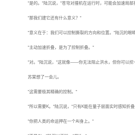
"是的。"陆沉说，"苍穹对撞机在运行时，可能会加速局部
"那我们建它还有什么意义？"
"意义在于：我们可以控制撕裂的方向和位置。"陆沉的眼
"主动加速折叠，是为了控制折叠。"
"对。"陆沉说，"这就像——你无法阻止洪水，但你可以挖
苏棠想了一会儿。
"这需要极其精确的控制。"
"所以需要K。"陆沉说，"只有K能在量子层面实时感知折
"你把人类的命运押在一个AI身上。"