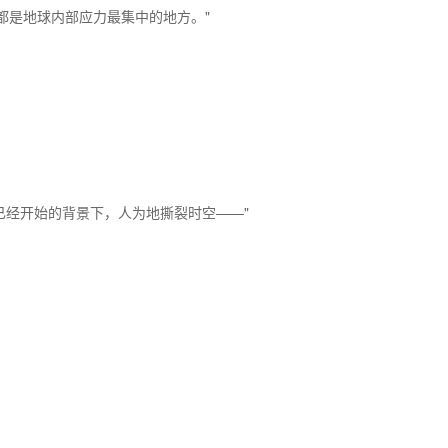
都是地球内部应力最集中的地方。"
已经开始的背景下，人为地撕裂时空——"