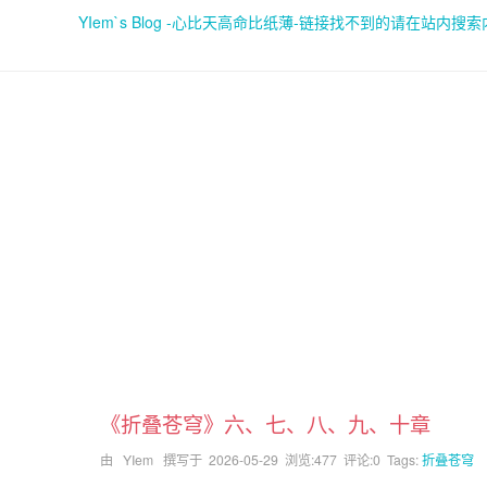
YIem`s Blog -心比天高命比纸薄-链接找不到的请在站内搜
《折叠苍穹》六、七、八、九、十章
由 YIem 撰写于
2026-05-29
浏览:477 评论:0 Tags:
折叠苍穹