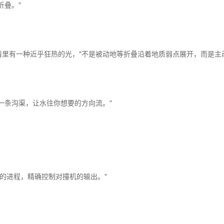
折叠。"
睛里有一种近乎狂热的光，"不是被动地等折叠沿着地质弱点展开，而是主
一条沟渠，让水往你想要的方向流。"
叠的进程，精确控制对撞机的输出。"