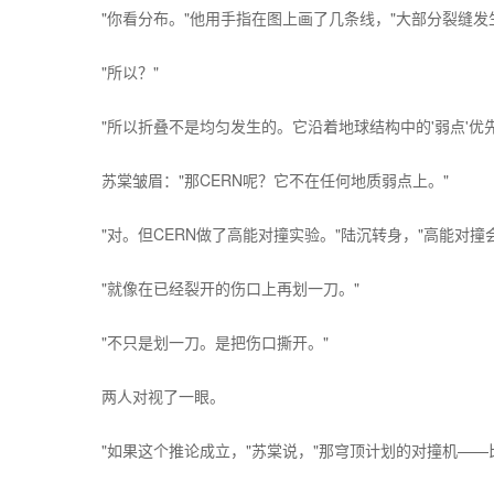
"你看分布。"他用手指在图上画了几条线，"大部分裂缝
"所以？"
"所以折叠不是均匀发生的。它沿着地球结构中的'弱点'
苏棠皱眉："那CERN呢？它不在任何地质弱点上。"
"对。但CERN做了高能对撞实验。"陆沉转身，"高能
"就像在已经裂开的伤口上再划一刀。"
"不只是划一刀。是把伤口撕开。"
两人对视了一眼。
"如果这个推论成立，"苏棠说，"那穹顶计划的对撞机——