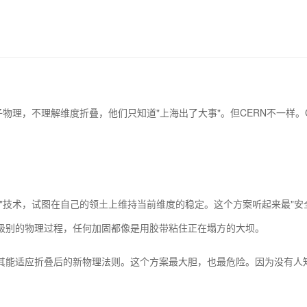
子物理，不理解维度折叠，他们只知道"上海出了大事"。但CERN不一样
"技术，试图在自己的领土上维持当前维度的稳定。这个方案听起来最"安
级别的物理过程，任何加固都像是用胶带粘住正在塌方的大坝。
其能适应折叠后的新物理法则。这个方案最大胆，也最危险。因为没有人知