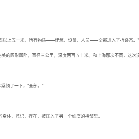
地表以上五十米，所有物质——建筑、设备、人员——全部进入了折叠态。"
完美的圆形凹陷，直径三公里，深度两百五十米。和上海那次不同，这次没
棠顿了一下，"全部。"
的身体、意识、存在，被压入了另一个维度的褶皱里。