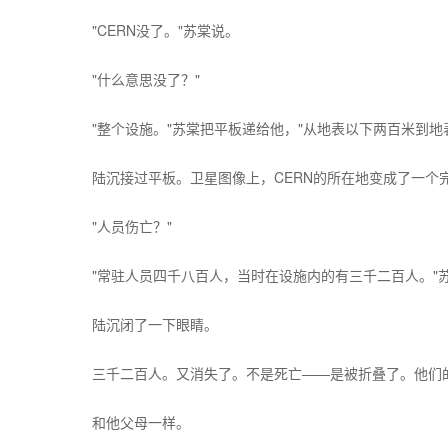
"CERN没了。"苏棠说。
"什么意思没了？"
"整个设施。"苏棠把平板递给他，"从地表以下两百米到
陆沉接过平板。卫星图像上，CERN的所在地变成了一个
"人员伤亡？"
"常驻人员四千八百人，当时在设施内的有三千二百人。"苏
陆沉闭了一下眼睛。
三千二百人。又消失了。不是死亡——是被折叠了。他们
和他父母一样。