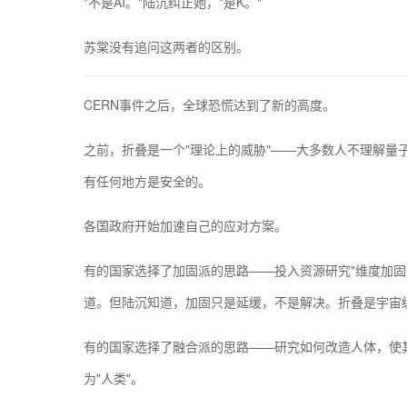
"不是AI。"陆沉纠正她，"是K。"
苏棠没有追问这两者的区别。
CERN事件之后，全球恐慌达到了新的高度。
之前，折叠是一个"理论上的威胁"——大多数人不理解量
有任何地方是安全的。
各国政府开始加速自己的应对方案。
有的国家选择了加固派的思路——投入资源研究"维度加固
道。但陆沉知道，加固只是延缓，不是解决。折叠是宇宙
有的国家选择了融合派的思路——研究如何改造人体，使
为"人类"。