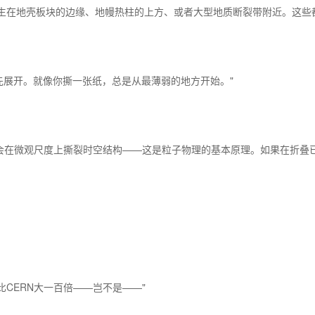
发生在地壳板块的边缘、地幔热柱的上方、或者大型地质断裂带附近。这些
优先展开。就像你撕一张纸，总是从最薄弱的地方开始。"
对撞会在微观尺度上撕裂时空结构——这是粒子物理的基本原理。如果在折叠
比CERN大一百倍——岂不是——"