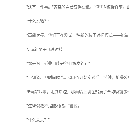
"还有一件事。"苏棠的声音变得更低，"CERN被折叠前，
"什么实验？"
"高能对撞。他们正在测试一种新的粒子对撞模式——能量
陆沉的脑子飞速运转。
"你是说，折叠可能是他们触发的？"
"不知道。但时间吻合。CERN开始实验后七分钟，折叠发
陆沉站起来，走到墙边。那面墙上现在贴满了全球裂缝事
"这些裂缝不是随机的。"他说。
"什么意思？"