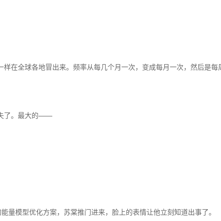
一样在全球各地冒出来。频率从每几个月一次，变成每月一次，然后是每
。
失了。最大的——
的能量模型优化方案，苏棠推门进来，脸上的表情让他立刻知道出事了。