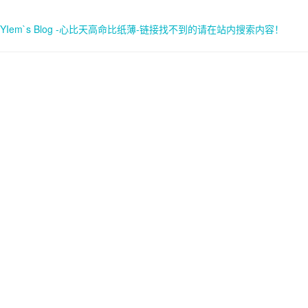
YIem`s Blog -心比天高命比纸薄-链接找不到的请在站内搜索内容！
首页
关于