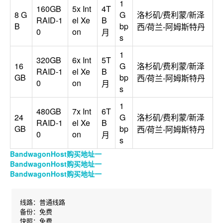
1
160GB
5x Int
4T
8 G
G
洛杉矶/费利蒙/新泽
RAID-1
el Xe
B
B
bp
西/荷兰-阿姆斯特丹
0
on
月
s
1
320GB
6x Int
5T
16
G
洛杉矶/费利蒙/新泽
RAID-1
el Xe
B
GB
bp
西/荷兰-阿姆斯特丹
0
on
月
s
1
480GB
7x Int
6T
24
G
洛杉矶/费利蒙/新泽
RAID-1
el Xe
B
GB
bp
西/荷兰-阿姆斯特丹
0
on
月
s
BandwagonHost购买地址一
BandwagonHost购买地址一
BandwagonHost购买地址一
线路：普通线路

备份：免费

快照：免费
