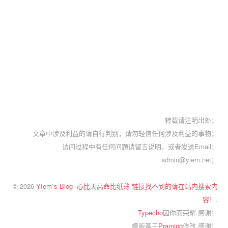
转载请注明出处；
文章中涉及利益的请自行判别，请勿轻信任何涉及利益的事物；
访问过程中有任何问题请留言说明，或者发送Email：
admin@yiem.net；
© 2026
YIem`s Blog -心比天高命比纸薄-链接找不到的请在站内搜索内
容！
.
Typecho
因你而荣耀.感谢！
模版基于
Praming
修改.感谢！