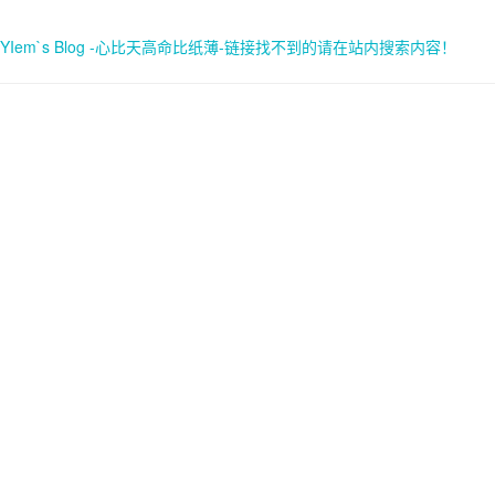
YIem`s Blog -心比天高命比纸薄-链接找不到的请在站内搜索内容！
首页
关于