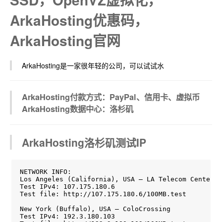
ArkaHosting优惠码，
ArkaHosting官网
ArkaHosting是一家很年轻的公司，可以试试水
ArkaHosting付款方式：PayPal、信用卡、虚拟币
ArkaHosting数据中心：洛杉矶
ArkaHosting洛杉矶测试IP
NETWORK INFO:

Los Angeles (California), USA – LA Telecom Center

Test IPv4: 107.175.180.6

Test file: http://107.175.180.6/100MB.test

New York (Buffalo), USA – ColoCrossing

Test IPv4: 192.3.180.103
