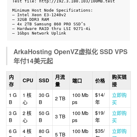
Test file: http://192.3.180.103/100MB.test

Minimum Host Node Specifications:

– Intel Xeon E3-1240v2

– 32GB DDR3 RAM

– 4x 2TB Samsung 860 PRO SSD’s

– Hardware RAID thru LSI 9271-4i

– 1Gbps Network Uplink
ArkaHosting OpenVZ虚拟化 SSD VPS
年付14美元起
内
月流
购买链
CPU
SSD
端口
价格
存
量
接
$14/
1 G
1 核
30 G
100 Mb
立即购
2 TB
B
B
ps
年
心
买
$19/
3 G
2 核
50 G
100 Mb
立即购
3 TB
B
B
ps
年
心
买
$35/
6 G
4 核
80 G
100 Mb
立即购
5 TB