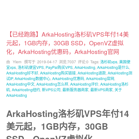
【已经跑路】ArkaHosting洛杉矶VPS年付14美
元起，1GB内存，30GB SSD，OpenVZ虚拟
化，ArkaHosting优惠码，ArkaHosting官网
由 YIem 撰写于
2019-04-17
浏览:7037 评论:0 Tags:
洛杉矶vps
,
美国便
宜vps
,
洛杉矶便宜VPS
,
PayPal购买VPS
,
ArkaHosting
,
ArkaHosting是什么
,
ArkaHosting好不好
,
ArkaHosting购买链接
,
ArkaHosting退款
,
ArkaHosting测
试IP
,
ArkaHosting数据中心
,
ArkaHosting优惠码
,
ArkaHosting官网
,
ArkaHosting中文
,
ArkaHosting怎么样
,
ArkaHosting评价
,
ArkaHosting洛杉
矶
,
ArkaHosting纽约
,
新VPS公司
,
最新服务器商家
,
最新VPS商家
,
关于
ArkaHosting
ArkaHosting洛杉矶VPS年付14
美元起，1GB内存，30GB
SSD，OpenVZ虚拟化，