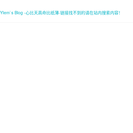
YIem`s Blog -心比天高命比纸薄-链接找不到的请在站内搜索内容！
首页
关于