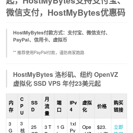
起，HostMyBytes支持支付宝、
微信支付，HostMyBytes优惠码
HostMyBytes付款方式：支付宝、微信支付、
PayPal、信用卡、虚拟币
** 推荐使用PayPal付款，谨防商家跑路
HostMyBytes 洛杉矶、纽约 OpenVZ
虚拟化 SSD VPS 年付23美元起
C
月
内
SS
端
IPv
虚拟
购买
P
流
价格
D
4
存
口
化
链接
U
量
3
3
1xI
25
3 T
1 G
Ope
$23.
立即
G
核
Pv