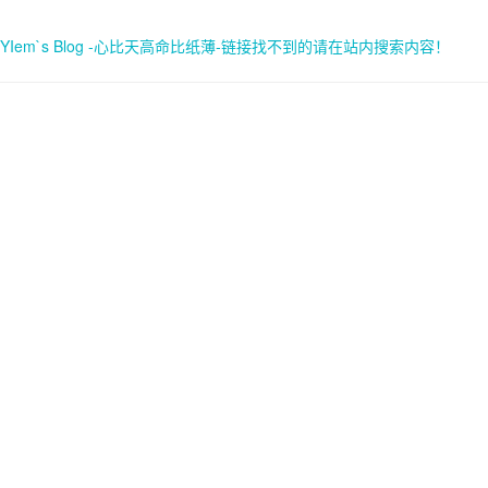
YIem`s Blog -心比天高命比纸薄-链接找不到的请在站内搜索内容！
首页
关于