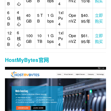
GB
B
bps
nVZ
10/年
购买
B
4
心
4
6
1xI
40
5 T
1 G
Ope
$40.
立即
G
核
Pv
GB
B
bps
nVZ
95/年
购买
B
4
心
6
12
1xI
100
10
1 G
Ope
$61.
立即
G
核
Pv
GB
TB
bps
nVZ
95/年
购买
B
4
心
HostMyBytes官网