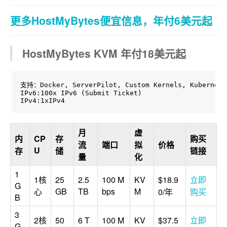
更多HostMyBytes便宜信息，年付6美元起
HostMyBytes KVM 年付18美元起
支持：Docker, ServerPilot, Custom Kernels, Kubernetes
IPv6:100x IPv6 (Submit Ticket)

IPv4:1xIPv4
月
虚
内
CP
存
购买
流
端口
拟
价格
U
存
储
链接
量
化
1
1核
25
2.5
100 M
KV
$18.9
立即
G
GB
TB
bps
M
心
0/年
购买
B
3
2核
50
6 T
100 M
KV
$37.5
立即
G