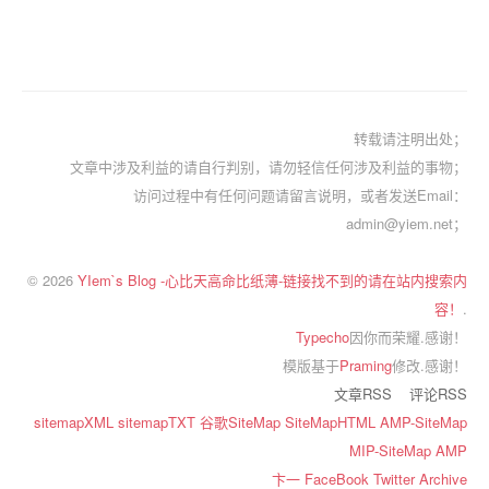
转载请注明出处；
文章中涉及利益的请自行判别，请勿轻信任何涉及利益的事物；
访问过程中有任何问题请留言说明，或者发送Email：
admin@yiem.net；
© 2026
YIem`s Blog -心比天高命比纸薄-链接找不到的请在站内搜索内
容！
.
Typecho
因你而荣耀.感谢！
模版基于
Praming
修改.感谢！
文章RSS
评论RSS
sitemapXML
sitemapTXT
谷歌SiteMap
SiteMapHTML
AMP-SiteMap
MIP-SiteMap
AMP
卞一
FaceBook
Twitter
Archive