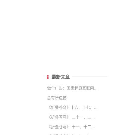
最新文章
做个广告：国家超算互联网...
总有所遗憾
《折叠苍穹》十六、十七、...
《折叠苍穹》 二十一、二...
《折叠苍穹》 十一、十二...