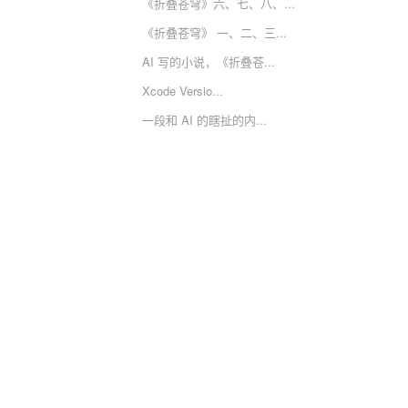
《折叠苍穹》六、七、八、...
《折叠苍穹》 一、二、三...
AI 写的小说，《折叠苍...
Xcode Versio...
一段和 AI 的瞎扯的内...