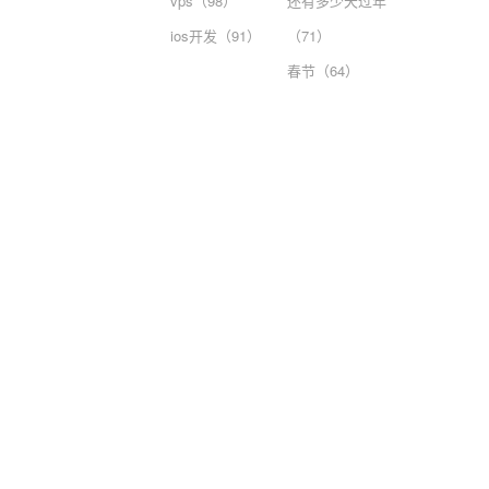
vps（98）
还有多少天过年
ios开发（91）
（71）
春节（64）