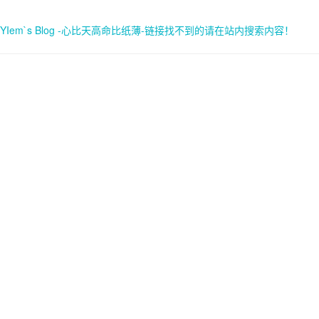
YIem`s Blog -心比天高命比纸薄-链接找不到的请在站内搜索内容！
首页
关于