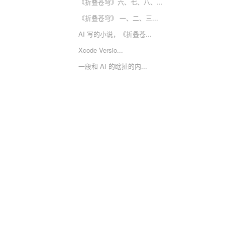
《折叠苍穹》六、七、八、...
《折叠苍穹》 一、二、三...
AI 写的小说，《折叠苍...
Xcode Versio...
一段和 AI 的瞎扯的内...