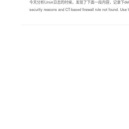
今天分析Linux日志的时候，发现了下面一段内容，记录下default automati
security reasons and CT-based firewall rule not found. Use th