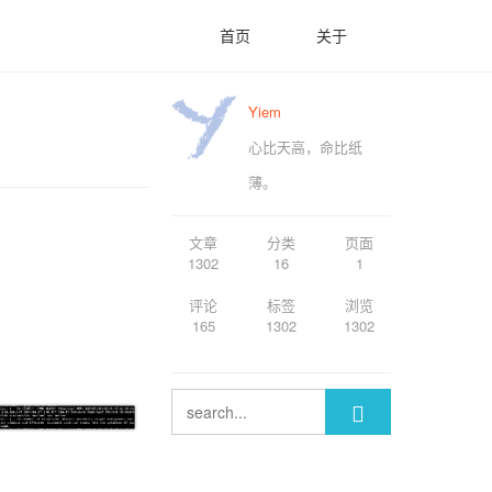
首页
关于
Yiem
心比天高，命比纸
薄。
文章
分类
页面
1302
16
1
评论
标签
浏览
165
1302
1302
