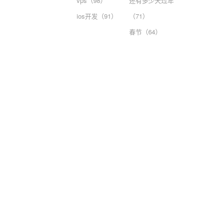
vps（98）
还有多少天过年
ios开发（91）
（71）
春节（64）