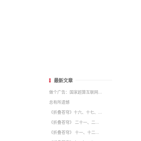
最新文章
做个广告：国家超算互联网...
总有所遗憾
《折叠苍穹》十六、十七、...
《折叠苍穹》 二十一、二...
《折叠苍穹》 十一、十二...