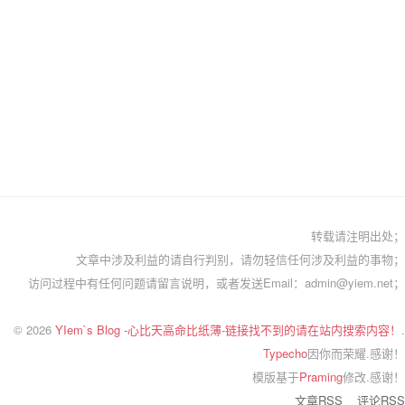
转载请注明出处；
文章中涉及利益的请自行判别，请勿轻信任何涉及利益的事物；
访问过程中有任何问题请留言说明，或者发送Email：admin@yiem.net；
© 2026
YIem`s Blog -心比天高命比纸薄-链接找不到的请在站内搜索内容！
.
Typecho
因你而荣耀.感谢！
模版基于
Praming
修改.感谢！
文章RSS
评论RSS