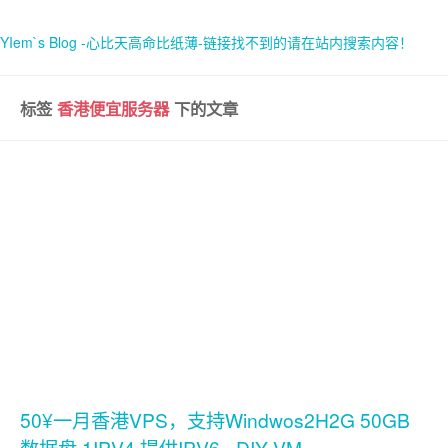
YIem`s Blog -心比天高命比纸薄-链接找不到的请在站内搜索内容！
标签
香港便宜服务器
下的文章
首页
关于
50¥一月香港VPS，支持Windwos2H2G 50GB
数据盘 1IPV4 提供IPV6 - DIY VM