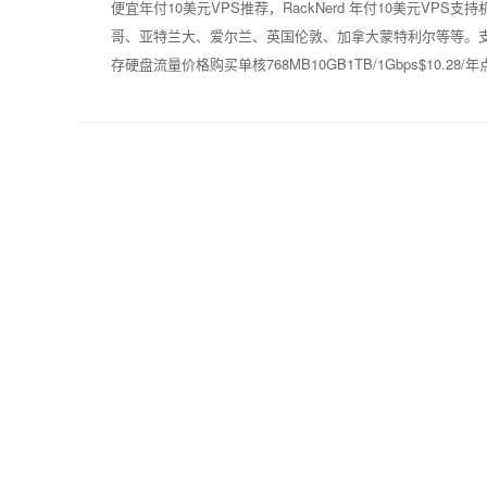
便宜年付10美元VPS推荐，RackNerd 年付10美元V
哥、亚特兰大、爱尔兰、英国伦敦、加拿大蒙特利尔等等。支付方
存硬盘流量价格购买单核768MB10GB1TB/1Gbps$10.28/年点