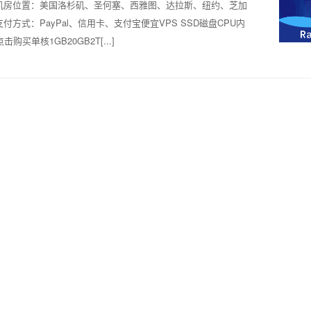
PS支持机房位置：美国洛杉矶、圣何塞、西雅图、达拉斯、纽约、芝加
式：PayPal、信用卡、支付宝便宜VPS SSD磁盘CPU内
击购买单核1GB20GB2T[...]