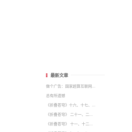
最新文章
做个广告：国家超算互联网...
总有所遗憾
《折叠苍穹》十六、十七、...
《折叠苍穹》 二十一、二...
《折叠苍穹》 十一、十二...