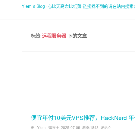
YIem`s Blog -心比天高命比纸薄-链接找不到的请在站内搜
标签
远程服务器
下的文章
便宜年付10美元VPS推荐，RackNerd 年
由 YIem 撰写于
2025-07-09
浏览:1843 评论:0