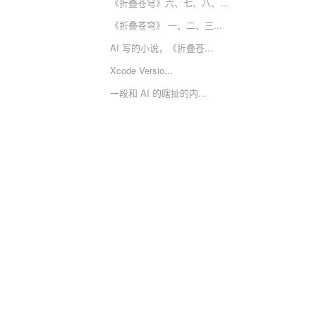
《折叠苍穹》六、七、八、...
《折叠苍穹》 一、二、三...
AI 写的小说，《折叠苍...
Xcode Versio...
一段和 AI 的瞎扯的内...