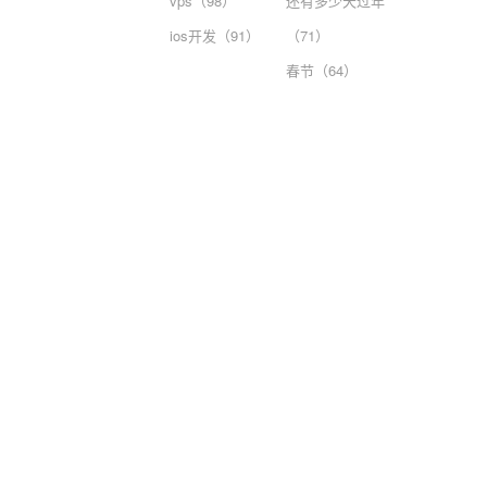
vps（98）
还有多少天过年
ios开发（91）
（71）
春节（64）