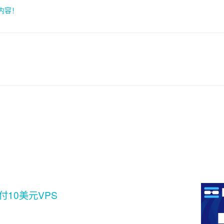
索内容！
付10美元VPS