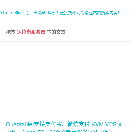
YIem`s Blog -心比天高命比纸薄-链接找不到的请在站内搜索内容！
标签
达拉斯服务器
下的文章
首页
关于
QuadraNet支持支付宝、微信支付 KVM VPS优
惠码，Xeon E3-1230v3专用服务器优惠码，