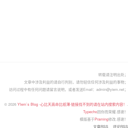
转载请注明出处；
文章中涉及利益的请自行判别，请勿轻信任何涉及利益的事物；
访问过程中有任何问题请留言说明，或者发送Email：admin@yiem.net；
© 2026
YIem`s Blog -心比天高命比纸薄-链接找不到的请在站内搜索内容！
.
Typecho
因你而荣耀.感谢！
模版基于
Praming
修改.感谢！
文章RSS
评论RSS