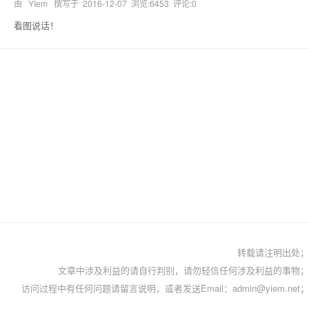
由 YIem 撰写于
2016-12-07
浏览:6453 评论:0
看图说话！
转载请注明出处；
文章中涉及利益的请自行判别，请勿轻信任何涉及利益的事物；
访问过程中有任何问题请留言说明，或者发送Email：admin@yiem.net；