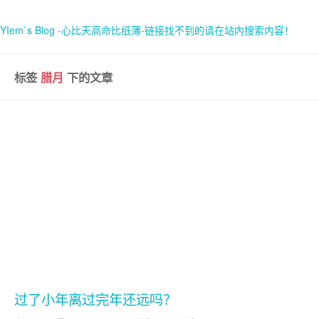
YIem`s Blog -心比天高命比纸薄-链接找不到的请在站内搜索内容！
标签
腊月
下的文章
首页
关于
过了小年离过完年还远吗？