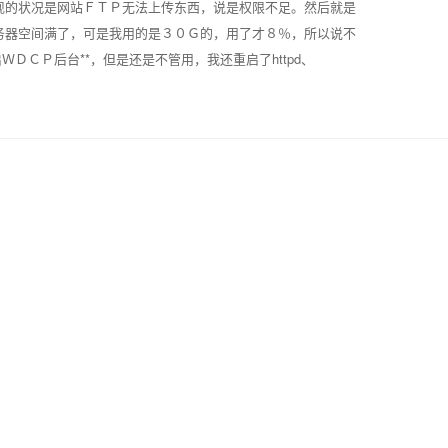
现的状况是网站ＦＴＰ无法上传东西，说是权限不足。然后就是
务器空间满了，可是我用的是３０Ｇ的，用了才８％，所以说不
ＤＣＰ后台**，但是还是不管用，我还重启了httpd、