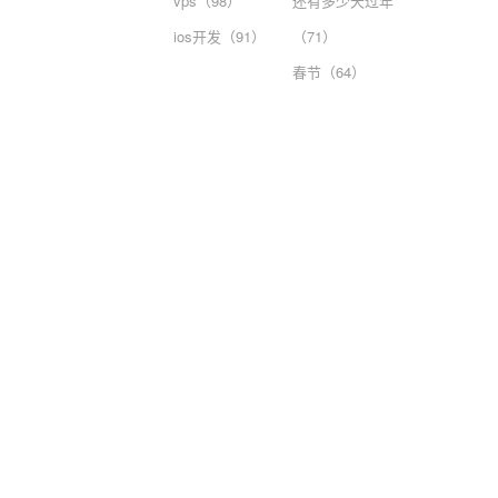
vps（98）
还有多少天过年
ios开发（91）
（71）
春节（64）