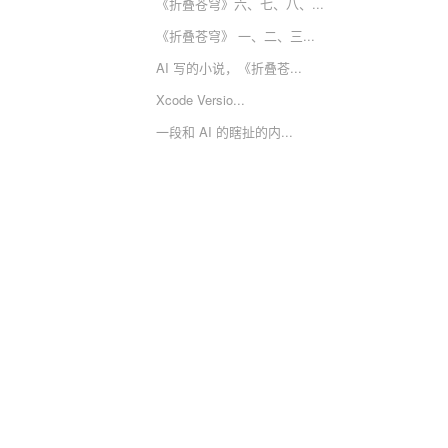
《折叠苍穹》六、七、八、...
《折叠苍穹》 一、二、三...
AI 写的小说，《折叠苍...
Xcode Versio...
一段和 AI 的瞎扯的内...