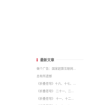
最新文章
做个广告：国家超算互联网...
总有所遗憾
《折叠苍穹》十六、十七、...
《折叠苍穹》 二十一、二...
《折叠苍穹》 十一、十二...