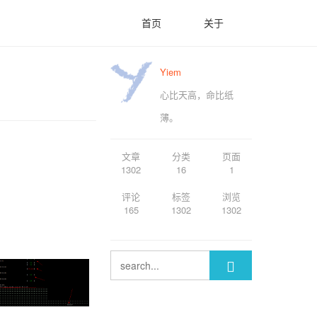
首页
关于
Yiem
心比天高，命比纸
薄。
文章
分类
页面
1302
16
1
评论
标签
浏览
165
1302
1302
