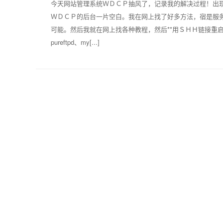
今天网站管理系统ＷＤＣＰ抽风了，记录我的解决过程！出
ＷＤＣＰ的后台一片空白。我在网上找了好多方法，宿是服
可能。然后我就在网上找各种教程，然后**用ＳＨＨ链接重启Ｗ
pureftpd、my[...]