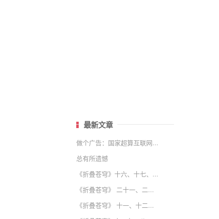
最新文章
做个广告：国家超算互联网...
总有所遗憾
《折叠苍穹》十六、十七、...
《折叠苍穹》 二十一、二...
《折叠苍穹》 十一、十二...