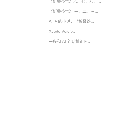
《折叠苍穹》六、七、八、...
《折叠苍穹》 一、二、三...
AI 写的小说，《折叠苍...
Xcode Versio...
一段和 AI 的瞎扯的内...