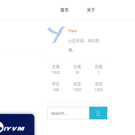
首页
关于
Yiem
心比天高，命比纸
薄。
文章
分类
页面
1302
16
1
评论
标签
浏览
165
1302
1302
