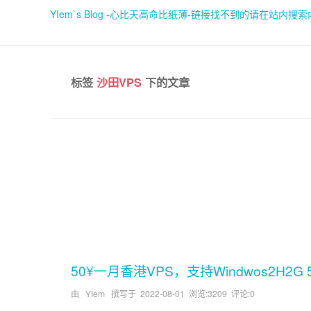
YIem`s Blog -心比天高命比纸薄-链接找不到的请在站内搜
标签
沙田VPS
下的文章
50¥一月香港VPS，支持Windwos2H2G 50
由 YIem 撰写于
2022-08-01
浏览:3209 评论:0