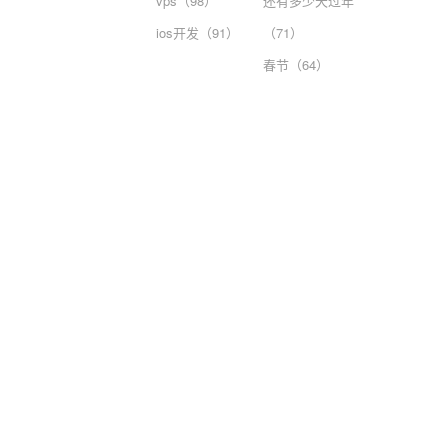
vps（98）
还有多少天过年
ios开发（91）
（71）
春节（64）