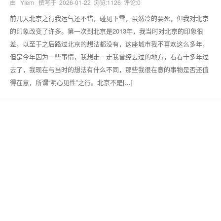
由 YIem 撰写于
2026-01-22
浏览:1126 评论:0
前几天北京之行我运气还不错，碰见下雪，虽然冷的要死，但我对北京
的印象改变了许多。第一次到北京是2013年，我当时对北京的印象很
差，以至于之后路过北京的想法都没有，这座城市我不喜欢这么多年，
但是今年因为一些事情，我想走一走我曾经去过的地方，看看十多年过
去了，我现在与当时的想法有什么不同，那些我很在意的事物是否还值
得在意，所谓“明心见性”之行。北京不是[...]