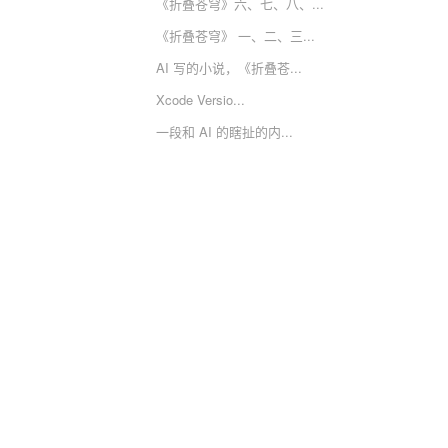
《折叠苍穹》六、七、八、...
《折叠苍穹》 一、二、三...
AI 写的小说，《折叠苍...
Xcode Versio...
一段和 AI 的瞎扯的内...