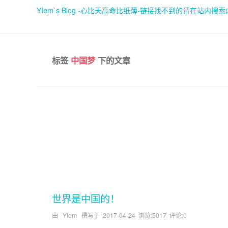
YIem`s Blog -心比天高命比纸薄-链接找不到的请在站内搜
标签
中国梦
下的文章
世界是中国的！
由 YIem 撰写于
2017-04-24
浏览:5017 评论:0