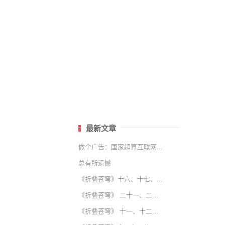
最新文章
做个广告：国家超算互联网...
总有所遗憾
《折叠苍穹》十六、十七、...
《折叠苍穹》 二十一、二...
《折叠苍穹》 十一、十二...