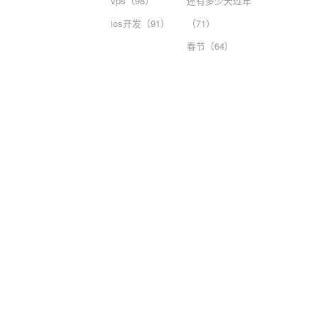
vps（98）
还有多少天过年
ios开发（91）
（71）
春节（64）