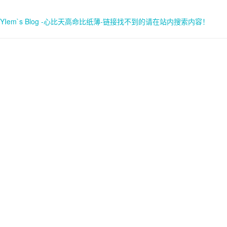
YIem`s Blog -心比天高命比纸薄-链接找不到的请在站内搜索内容！
首页
关于