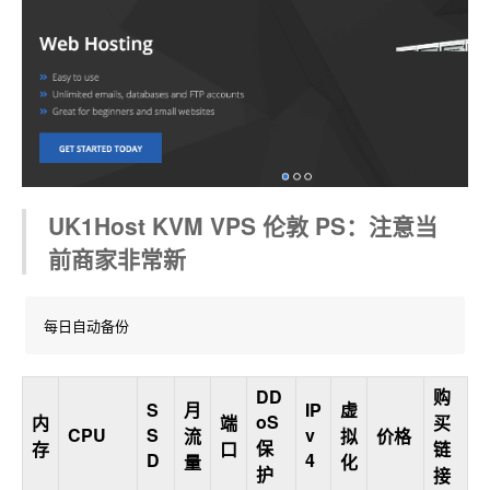
UK1Host KVM VPS 伦敦 PS：注意当
前商家非常新
每日自动备份
DD
购
S
月
IP
虚
oS
内
端
买
CPU
S
v
流
拟
价格
保
存
口
链
D
4
量
化
护
接