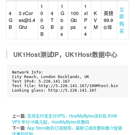
1
1
1
立
4
3 vCor
0
4
G
100
xI
K
英镑
即
G
es@3.4
0
T
b
Gb
P
V
99.9
购
B
Ghz
G
B
p
ps
v
M
0/年
买
B
s
4
UK1Host测试IP，UK1Host数据中心
Network Info: 

City Reach, London Docklands, UK

Test IPv4: 5.226.141.167

Test file: http://5.226.141.167/100Mtest.bin

Looking glass: http://5.226.141.167
上一篇:
支持支付宝支付VPS，HostMyBytes洛杉矶 KVM
VPS 年付18美元起，HostMyBytes优惠码
下一篇:
App Store新的订阅规则，最新订阅优惠和推介促销
优惠的区别