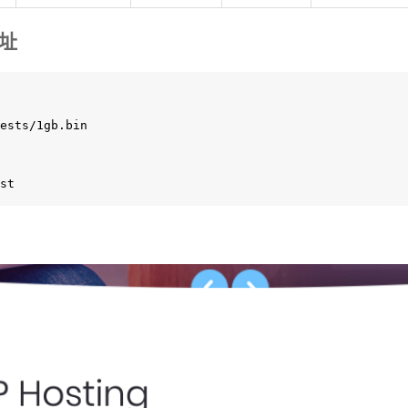
地址
ests/1gb.bin

st