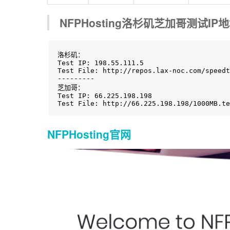
NFPHosting洛杉矶芝加哥测试IP
洛杉矶：

Test IP: 198.55.111.5

Test File: http://repos.lax-noc.com/speedt
---------

芝加哥：

Test IP: 66.225.198.198

Test File: http://66.225.198.198/1000MB.te
NFPHosting官网