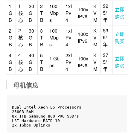
1
$2
1
20
2
100
1xI
K
100x
立即
5/
G
核
G
T
Mbp
Pv
V
IPv6
购买
B
B
B
s
4
M
年
心
2
$3
2
30
3
100
1xI
K
100x
立即
5/
G
核
G
T
Mbp
Pv
V
IPv6
购买
B
B
B
s
4
M
年
心
4
$7
4
40
5
2xI
K
1 Gb
100x
立即
5/
G
核
G
T
Pv
V
ps
IPv6
购买
B
B
B
4
M
年
心
母机信息
----------------------

Dual Intel Xeon E5 Processors

256GB RAM

8x 1TB Samsung 860 PRO SSD's

LSI Hardware RAID-10

2x 1Gbps Uplinks