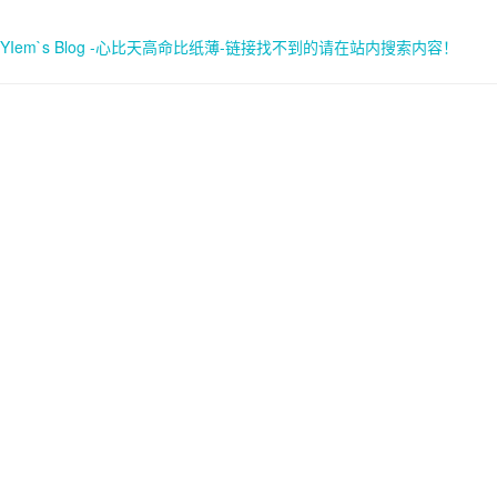
YIem`s Blog -心比天高命比纸薄-链接找不到的请在站内搜索内容！
首页
关于