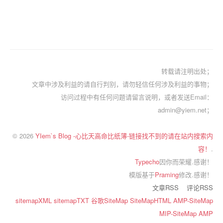
转载请注明出处；
文章中涉及利益的请自行判别，请勿轻信任何涉及利益的事物；
访问过程中有任何问题请留言说明，或者发送Email：
admin@yiem.net；
© 2026
YIem`s Blog -心比天高命比纸薄-链接找不到的请在站内搜索内
容！
.
Typecho
因你而荣耀.感谢！
模版基于
Praming
修改.感谢！
文章RSS
评论RSS
sitemapXML
sitemapTXT
谷歌SiteMap
SiteMapHTML
AMP-SiteMap
MIP-SiteMap
AMP