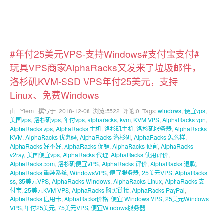
#年付25美元VPS-支持Windows#支付宝支付#
玩具VPS商家AlphaRacks又发来了垃圾邮件，
洛杉矶KVM-SSD VPS年付25美元，支持
Linux、免费Windows
由 YIem 撰写于
2018-12-08
浏览:5522 评论:0 Tags:
windows
,
便宜vps
,
美国vps
,
洛杉矶vps
,
年付vps
,
alpharacks
,
kvm
,
KVM VPS
,
AlphaRacks vpn
,
AlphaRacks vps
,
AlphaRacks 主机
,
洛杉矶主机
,
洛杉矶服务器
,
AlphaRacks
KVM
,
AlphaRacks 优惠码
,
AlphaRacks 洛杉矶
,
AlphaRacks 怎么样
,
AlphaRacks 好不好
,
AlphaRacks 促销
,
AlphaRacks 便宜
,
AlphaRacks
v2ray
,
美国便宜vps
,
AlphaRacks 代理
,
AlphaRacks 使用评价
,
AlphaRacks.com
,
洛杉矶便宜VPS
,
AlphaRacks 评价
,
AlphaRacks 退款
,
AlphaRacks 重装系统
,
WindowsVPS
,
便宜服务器
,
25美元VPS
,
AlphaRacks
ss
,
35美元VPS
,
AlphaRacks Windows
,
AlphaRacks Linux
,
AlphaRacks 支
付宝
,
25美元KVM VPS
,
AlphaRacks 购买链接
,
AlphaRacks PayPal
,
AlphaRacks 信用卡
,
AlphaRacks价格
,
便宜 Windows VPS
,
25美元Windows
VPS
,
年付25美元
,
75美元VPS
,
便宜Windows服务器