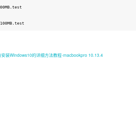
00MB.test

100MB.test
Windows10的详细方法教程-macbookpro 10.13.4