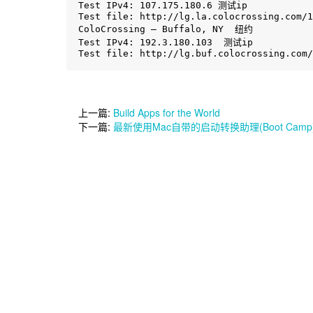
Test IPv4: 107.175.180.6 测试ip

Test file: http://lg.la.colocrossing.com/1
ColoCrossing – Buffalo, NY  纽约

Test IPv4: 192.3.180.103  测试ip

Test file: http://lg.buf.colocrossing.com/
上一篇:
Build Apps for the World
下一篇:
最新使用Mac自带的启动转换助理(Boot Camp)安装