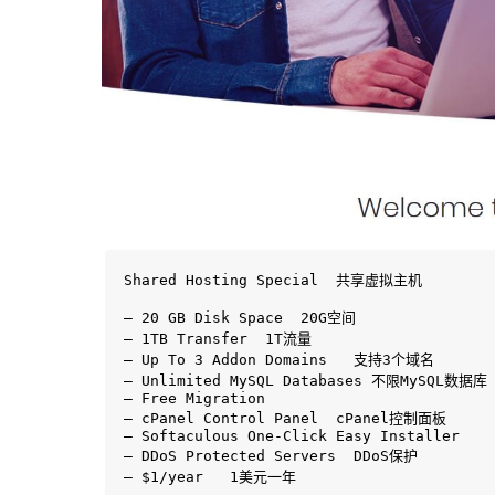
Shared Hosting Special  共享虚拟主机

– 20 GB Disk Space  20G空间

– 1TB Transfer  1T流量

– Up To 3 Addon Domains   支持3个域名

– Unlimited MySQL Databases 不限MySQL数据库

– Free Migration

– cPanel Control Panel  cPanel控制面板

– Softaculous One-Click Easy Installer

– DDoS Protected Servers  DDoS保护

– $1/year   1美元一年