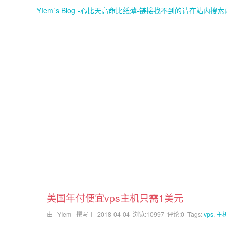
YIem`s Blog -心比天高命比纸薄-链接找不到的请在站内搜
美国年付便宜vps主机只需1美元
由 YIem 撰写于
2018-04-04
浏览:10997 评论:0 Tags:
vps
,
主