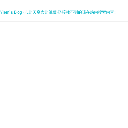
YIem`s Blog -心比天高命比纸薄-链接找不到的请在站内搜索内容！
首页
关于