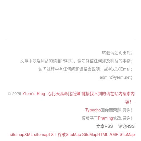
转载请注明出处；
文章中涉及利益的请自行判别，请勿轻信任何涉及利益的事物；
访问过程中有任何问题请留言说明，或者发送Email：
admin@yiem.net；
© 2026
YIem`s Blog -心比天高命比纸薄-链接找不到的请在站内搜索内
容！
.
Typecho
因你而荣耀.感谢！
模版基于
Praming
修改.感谢！
文章RSS
评论RSS
sitemapXML
sitemapTXT
谷歌SiteMap
SiteMapHTML
AMP-SiteMap