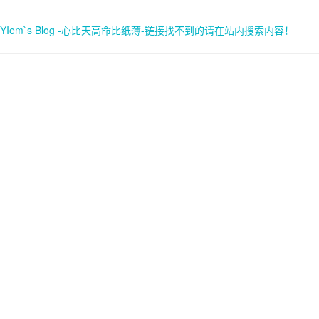
YIem`s Blog -心比天高命比纸薄-链接找不到的请在站内搜索内容！
首页
关于