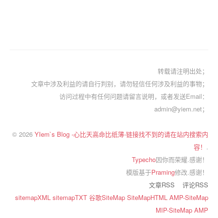
转载请注明出处；
文章中涉及利益的请自行判别，请勿轻信任何涉及利益的事物；
访问过程中有任何问题请留言说明，或者发送Email：
admin@yiem.net；
© 2026
YIem`s Blog -心比天高命比纸薄-链接找不到的请在站内搜索内
容！
.
Typecho
因你而荣耀.感谢！
模版基于
Praming
修改.感谢！
文章RSS
评论RSS
sitemapXML
sitemapTXT
谷歌SiteMap
SiteMapHTML
AMP-SiteMap
MIP-SiteMap
AMP