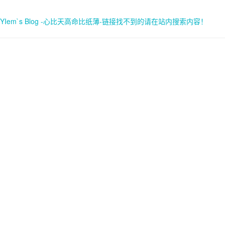
YIem`s Blog -心比天高命比纸薄-链接找不到的请在站内搜索内容！
首页
关于