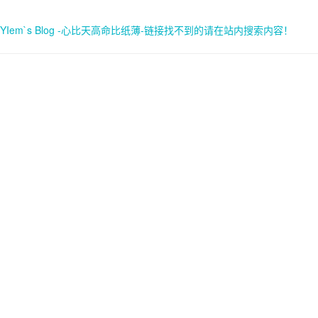
YIem`s Blog -心比天高命比纸薄-链接找不到的请在站内搜索内容！
首页
关于