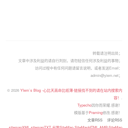
转载请注明出处；
文章中涉及利益的请自行判别，请勿轻信任何涉及利益的事物；
访问过程中有任何问题请留言说明，或者发送Email：
admin@yiem.net；
© 2026
YIem`s Blog -心比天高命比纸薄-链接找不到的请在站内搜索内
容！
.
Typecho
因你而荣耀.感谢！
模版基于
Praming
修改.感谢！
文章RSS
评论RSS
sitemapXML
sitemapTXT
谷歌SiteMap
SiteMapHTML
AMP-SiteMap