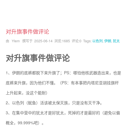
对升旗事件做评论
由 YIem 撰写于
2025-06-14
浏览:1685 评论:0 Tags:
以色列
,
伊朗
,
犹太
对升旗事件做评论
1、伊朗的底裤都脱下来升旗了；PS：哪怕他核武器造出来，也是
底裤来升旗，因为他们不懂。（PS：有本事把内塔尼亚胡挂旗杆
上升起来，没这个能耐）
2、以色列（鱿鱼）活该被太保灭族，只是没有灭干净。
3、在集中营中的犹太才是好犹太，死掉的才是最好的（避免以偏
概全，99.999%吧）。