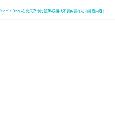
YIem`s Blog -心比天高命比纸薄-链接找不到的请在站内搜索内容！
首页
关于