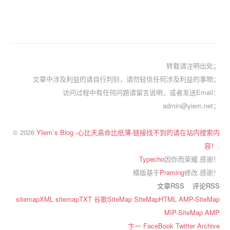
转载请注明出处；
文章中涉及利益的请自行判别，请勿轻信任何涉及利益的事物；
访问过程中有任何问题请留言说明，或者发送Email：
admin@yiem.net；
© 2026
YIem`s Blog -心比天高命比纸薄-链接找不到的请在站内搜索内
容！
.
Typecho
因你而荣耀.感谢！
模版基于
Praming
修改.感谢！
文章RSS
评论RSS
sitemapXML
sitemapTXT
谷歌SiteMap
SiteMapHTML
AMP-SiteMap
MIP-SiteMap
AMP
卞一
FaceBook
Twitter
Archive