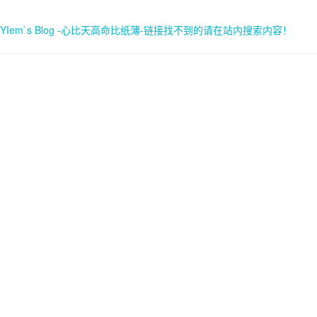
YIem`s Blog -心比天高命比纸薄-链接找不到的请在站内搜索内容！
首页
关于