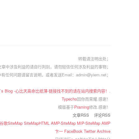
转载请注明出处；
文章中涉及利益的请自行判别，请勿轻信任何涉及利益的事物；
有任何问题请留言说明，或者发送Email：admin@yiem.net；
em`s Blog -心比天高命比纸薄-链接找不到的请在站内搜索内容！
.
Typecho
因你而荣耀.感谢！
模版基于
Praming
修改.感谢！
文章RSS
评论RSS
谷歌SiteMap
SiteMapHTML
AMP-SiteMap
MIP-SiteMap
AMP
卞一
FaceBook
Twitter
Archive