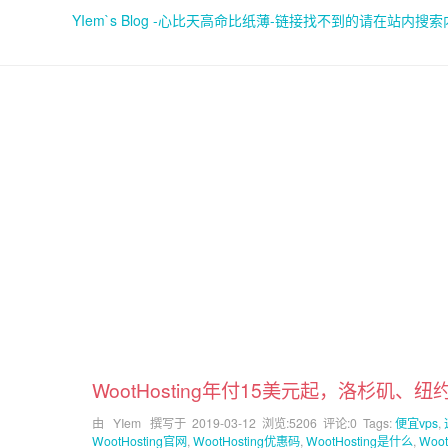
YIem`s Blog -心比天高命比纸薄-链接找不到的请在站内搜
WootHosting年付15美元起，洛杉矶、
由 YIem 撰写于
2019-03-12
浏览:5206 评论:0 Tags:
便宜vps
,
WootHosting官网
,
WootHosting优惠码
,
WootHosting是什么
,
Woo