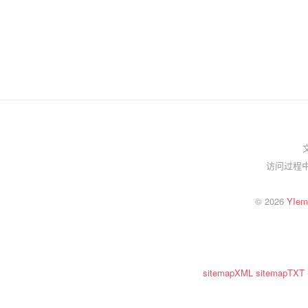
访问过程中
© 2026
YI
sitemapXML
sitemapTXT