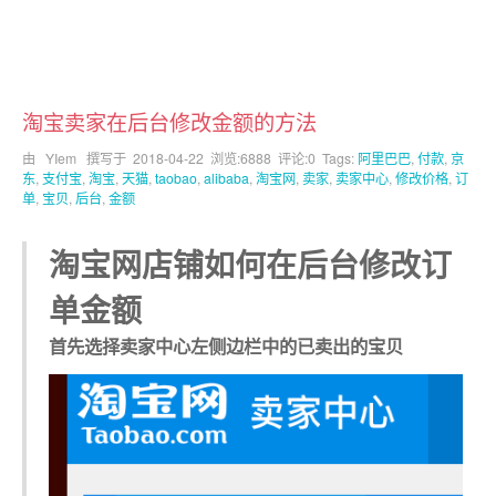
淘宝卖家在后台修改金额的方法
由 YIem 撰写于
2018-04-22
浏览:6888 评论:0 Tags:
阿里巴巴
,
付款
,
京
东
,
支付宝
,
淘宝
,
天猫
,
taobao
,
alibaba
,
淘宝网
,
卖家
,
卖家中心
,
修改价格
,
订
单
,
宝贝
,
后台
,
金额
淘宝网店铺如何在后台修改订
单金额
首先选择卖家中心左侧边栏中的已卖出的宝贝