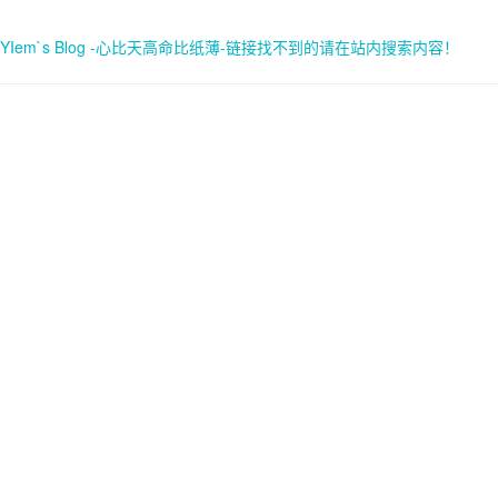
YIem`s Blog -心比天高命比纸薄-链接找不到的请在站内搜索内容！
首页
关于