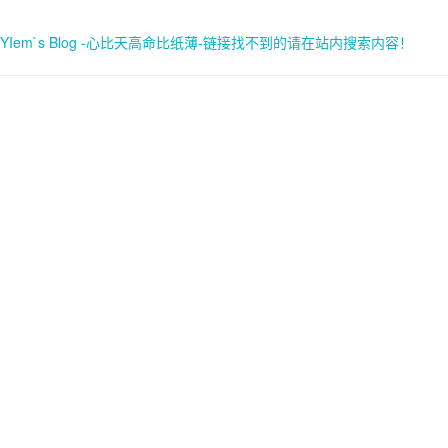
YIem`s Blog -心比天高命比纸薄-链接找不到的请在站内搜索内容！
首页
关于