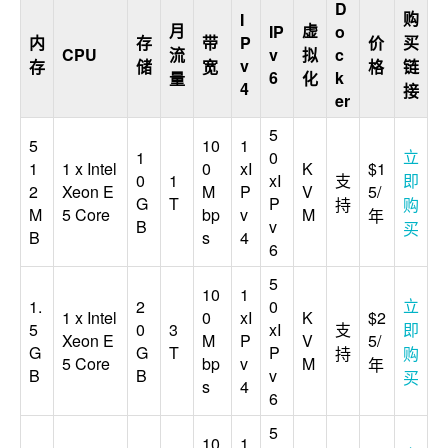
D
购
I
月
虚
IP
o
内
存
带
P
价
买
CPU
流
v
拟
c
v
存
储
宽
格
链
6
k
量
化
4
接
er
5
5
10
1
立
1
0
1
1 x Intel
0
xI
K
$1
0
1
xI
支
即
2
Xeon E
M
P
V
5/
G
T
P
持
购
M
5 Core
bp
v
M
年
B
v
买
B
s
4
6
5
10
1
立
1.
2
0
1 x Intel
0
xI
K
$2
5
0
3
xI
支
即
Xeon E
M
P
V
5/
G
G
T
P
持
购
5 Core
bp
v
M
年
B
B
v
买
s
4
6
5
10
1