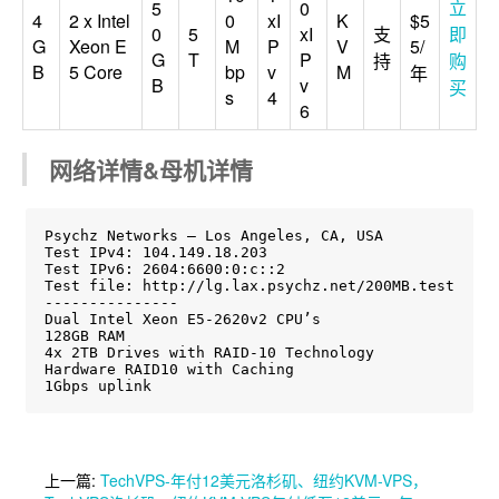
立
5
0
4
2 x Intel
0
xI
K
$5
0
5
xI
支
即
G
Xeon E
M
P
V
5/
G
T
P
持
购
B
5 Core
bp
v
M
年
B
v
买
s
4
6
网络详情&母机详情
Psychz Networks – Los Angeles, CA, USA

Test IPv4: 104.149.18.203

Test IPv6: 2604:6600:0:c::2

Test file: http://lg.lax.psychz.net/200MB.test

---------------

Dual Intel Xeon E5-2620v2 CPU’s

128GB RAM

4x 2TB Drives with RAID-10 Technology

Hardware RAID10 with Caching

1Gbps uplink
上一篇:
TechVPS-年付12美元洛杉矶、纽约KVM-VPS，