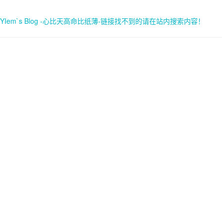
YIem`s Blog -心比天高命比纸薄-链接找不到的请在站内搜索内容！
首页
关于