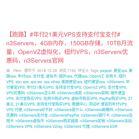
【跑路】#年付21美元VPS支持支付宝支付#
n3Servers，4GB内存，150GB存储，10TB月流
量，OpenVZ虚拟化，纽约VPS，n3Servers优
惠码，n3Servers官网
由 YIem 撰写于
2018-12-28
浏览:7192 评论:0 Tags:
paypal
,
便宜vps
,
美
国vps
,
年付vps
,
支付宝
,
虚拟币
,
国外vps
,
代理vps
,
OpenVZ
,
信用卡
,
纽约
VPS
,
vpn vps
,
vps ssr
,
vps v2ray
,
美国便宜vps
,
纽约便宜vps
,
n3Servers
,
年
付便宜VPS
,
年付21美元VPS
,
支持支付宝VPS
,
OpenVZ VPS
,
支付宝VPS
,
VPS优惠码
,
n3Servers怎么样
,
n3Servers退款
,
n3Servers官网
,
国外便宜
VPS
,
支付宝购买VPS
,
信用卡购买VPS
,
虚拟币购买VPS
,
PayPal购买VPS
,
21
美元
,
21美元VPS
,
支持支付宝购买VPS
,
数据中心
,
测试IP
,
便宜的年付VPS
,
VPS 代理
,
n3Servers好不好
,
n3Servers是什么
,
n3Servers跑路吗
,
n3Servers
优惠码
,
n3Servers支付宝
,
n3ServersPayPal
,
n3Servers银行卡
,
n3Servers信
用卡
,
n3Servers虚拟币
,
n3Servers购买链接
,
n3Servers促销
,
n3Servers活动
,
n3Servers VPN
,
n3Servers V2ray
,
n3Servers 代理
,
n3Servers SSR