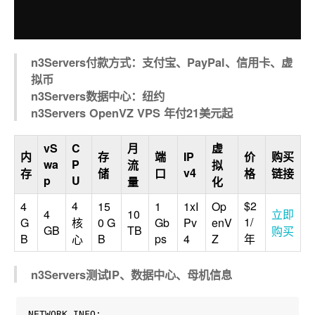
n3Servers付款方式：支付宝、PayPal、信用卡、虚
拟币
n3Servers数据中心：纽约
n3Servers OpenVZ VPS 年付21美元起
vS
C
月
虚
内
存
端
IP
价
购买
wa
P
流
拟
v4
存
储
口
格
链接
p
U
量
化
4
$2
4
15
1
1xI
Op
4
10
立即
1/
G
核
0 G
Gb
Pv
enV
GB
TB
购买
B
B
ps
4
Z
年
心
n3Servers测试IP、数据中心、母机信息
NETWORK INFO:
