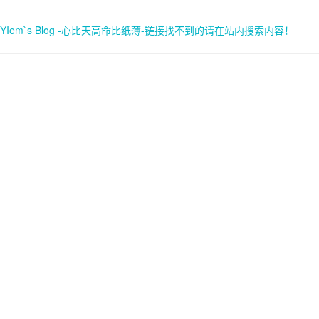
YIem`s Blog -心比天高命比纸薄-链接找不到的请在站内搜索内容！
首页
关于