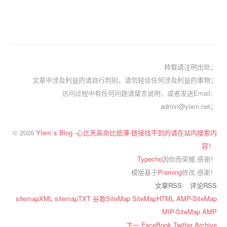
转载请注明出处；
文章中涉及利益的请自行判别，请勿轻信任何涉及利益的事物；
访问过程中有任何问题请留言说明，或者发送Email：
admin@yiem.net；
© 2026
YIem`s Blog -心比天高命比纸薄-链接找不到的请在站内搜索内
容！
.
Typecho
因你而荣耀.感谢！
模版基于
Praming
修改.感谢！
文章RSS
评论RSS
sitemapXML
sitemapTXT
谷歌SiteMap
SiteMapHTML
AMP-SiteMap
MIP-SiteMap
AMP
卞一
FaceBook
Twitter
Archive