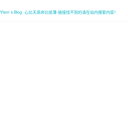
YIem`s Blog -心比天高命比纸薄-链接找不到的请在站内搜索内容！
首页
关于