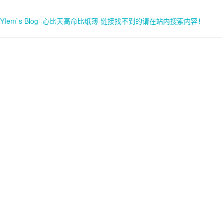
YIem`s Blog -心比天高命比纸薄-链接找不到的请在站内搜索内容！
首页
关于