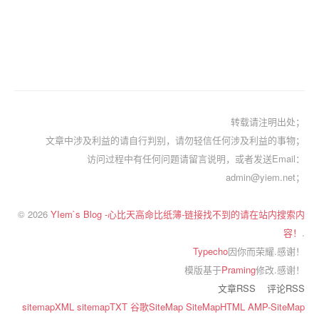
转载请注明出处；
文章中涉及利益的请自行判别，请勿轻信任何涉及利益的事物；
访问过程中有任何问题请留言说明，或者发送Email：
admin@yiem.net；
© 2026
YIem`s Blog -心比天高命比纸薄-链接找不到的请在站内搜索内
容！
.
Typecho
因你而荣耀.感谢！
模版基于
Praming
修改.感谢！
文章RSS
评论RSS
sitemapXML
sitemapTXT
谷歌SiteMap
SiteMapHTML
AMP-SiteMap