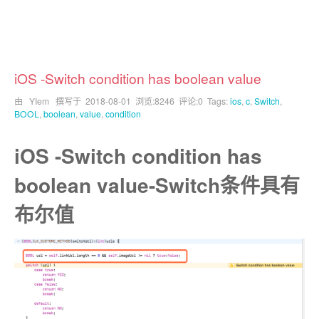
iOS -Switch condition has boolean value
由 YIem 撰写于
2018-08-01
浏览:8246 评论:0 Tags:
ios
,
c
,
Switch
,
BOOL
,
boolean
,
value
,
condition
iOS -Switch condition has
boolean value-Switch条件具有
布尔值