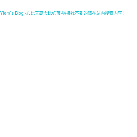
YIem`s Blog -心比天高命比纸薄-链接找不到的请在站内搜索内容！
首页
关于