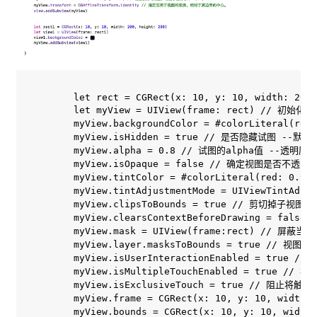
        let rect = CGRect(x: 10, y: 10, width: 200,
        let myView = UIView(frame: rect) //
        myView.backgroundColor = #colorLiteral(re
        myView.isHidden = true // 是否隐藏试图 --默认 f
        myView.alpha = 0.8 // 试图的alpha值 --透明
        myView.isOpaque = false // 确定视图是否不透明
        myView.tintColor = #colorLiteral(red:
        myView.tintAdjustmentMode = UIViewTintA
        myView.clipsToBounds = true // 剪切掉子视
        myView.clearsContextBeforeDrawing = f
        myView.mask = UIView(frame:rect) // 屏蔽
        myView.layer.masksToBounds = true // 
        myView.isUserInteractionEnabled = true 
        myView.isMultipleTouchEnabled = true
        myView.isExclusiveTouch = true // 阻
        myView.frame = CGRect(x: 10, y: 10, wi
        myView.bounds = CGRect(x: 10, y: 10, w