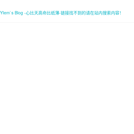
YIem`s Blog -心比天高命比纸薄-链接找不到的请在站内搜索内容！
首页
关于