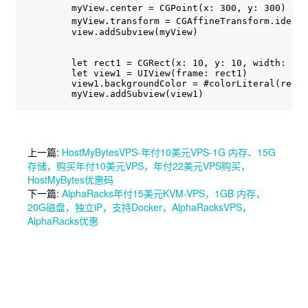
        myView.center = CGPoint(x: 300, y: 3
        myView.transform = CGAffineTransform
        view.addSubview(myView)

        let rect1 = CGRect(x: 10, y: 10, width: 200
        let view1 = UIView(frame: rect1)

        view1.backgroundColor = #colorLiteral(red: 
上一篇:
HostMyBytesVPS-年付10美元VPS-1G 内存、15G
存储，购买年付10美元VPS，年付22美元VPS购买，
HostMyBytes优惠码
下一篇:
AlphaRacks年付15美元KVM-VPS，1GB 内存，
20G磁盘，独立iP，支持Docker，AlphaRacksVPS，
AlphaRacks优惠