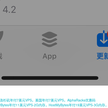
S，洛杉矶年付7美元VPS，美国年付7美元VPS，AlphaRacks优惠码
MyBytes年付11美元VPS-2G内存，HostMyBytes年付19美元VPS-3G内存