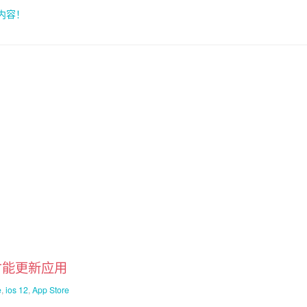
索内容！
意才能更新应用
e
,
ios 12
,
App Store