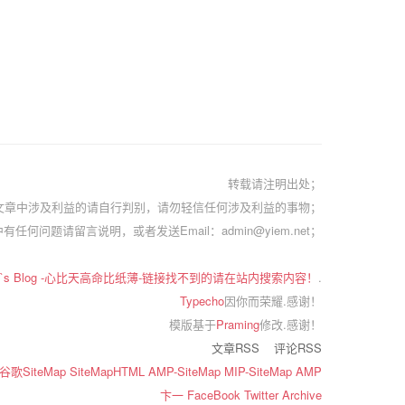
转载请注明出处；
文章中涉及利益的请自行判别，请勿轻信任何涉及利益的事物；
有任何问题请留言说明，或者发送Email：admin@yiem.net；
em`s Blog -心比天高命比纸薄-链接找不到的请在站内搜索内容！
.
Typecho
因你而荣耀.感谢！
模版基于
Praming
修改.感谢！
文章RSS
评论RSS
谷歌SiteMap
SiteMapHTML
AMP-SiteMap
MIP-SiteMap
AMP
卞一
FaceBook
Twitter
Archive