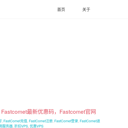
首页
关于
tcomet最新优惠码，Fastcomet官网
好
,
FastComet充值
,
FastComet注册
,
FastComet登录
,
FastComet退
t专用服务器
,
折扣VPS
,
优惠VPS