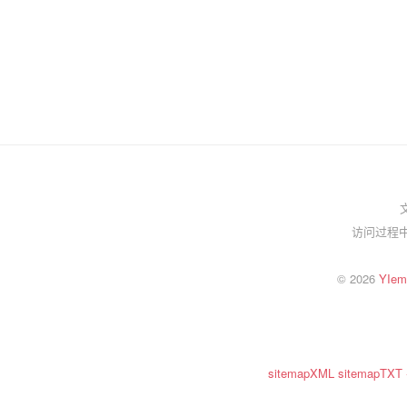
访问过程中
© 2026
YI
sitemapXML
sitemapTXT