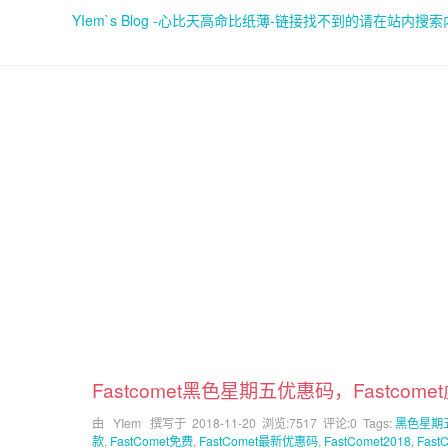
YIem`s Blog -心比天高命比纸薄-链接找不到的请在站内搜
Fastcomet黑色星期五优惠码，Fastco
由 YIem 撰写于
2018-11-20
浏览:7517 评论:0 Tags:
黑色星期
款
,
FastComet免费
,
FastComet最新优惠码
,
FastComet2018
,
Fas