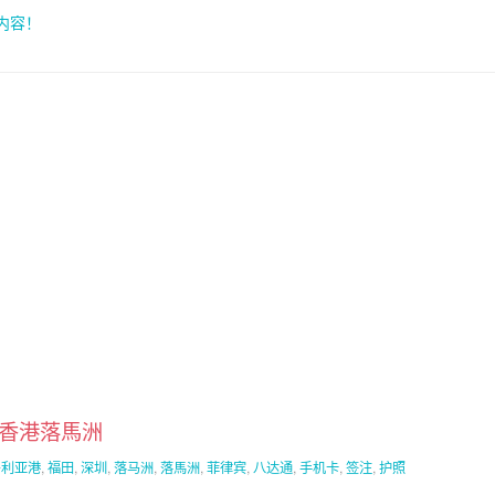
索内容！
-香港落馬洲
多利亚港
,
福田
,
深圳
,
落马洲
,
落馬洲
,
菲律宾
,
八达通
,
手机卡
,
签注
,
护照