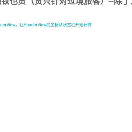
铁也贵（贵只针对过境旅客）--除
ew-HeaderView，让HeaderView的坐标从状态栏开始计算