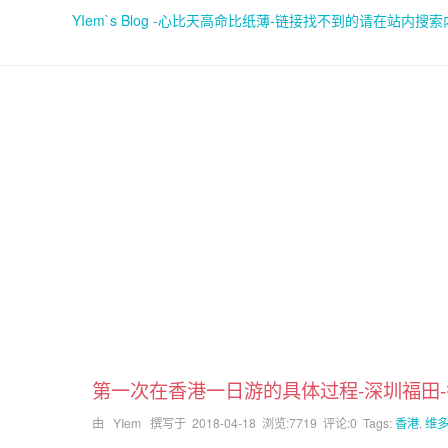
YIem`s Blog -心比天高命比纸薄-链接找不到的请在站内搜
第一次在香港一日游的具体过程-深圳福田
由 YIem 撰写于
2018-04-18
浏览:7719 评论:0 Tags:
香港
,
维