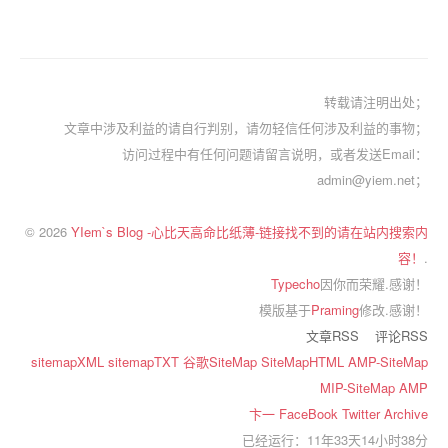
转载请注明出处；
文章中涉及利益的请自行判别，请勿轻信任何涉及利益的事物；
访问过程中有任何问题请留言说明，或者发送Email：
admin@yiem.net；
© 2026
YIem`s Blog -心比天高命比纸薄-链接找不到的请在站内搜索内
容！
.
Typecho
因你而荣耀.感谢！
模版基于
Praming
修改.感谢！
文章RSS
评论RSS
sitemapXML
sitemapTXT
谷歌SiteMap
SiteMapHTML
AMP-SiteMap
MIP-SiteMap
AMP
卞一
FaceBook
Twitter
Archive
已经运行：11年33天14小时38分