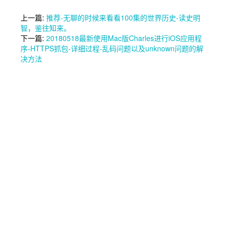
上一篇:
推荐-无聊的时候来看看100集的世界历史-读史明
智，鉴往知来。
下一篇:
20180518最新使用Mac版Charles进行iOS应用程
序-HTTPS抓包-详细过程-乱码问题以及unknown问题的解
决方法