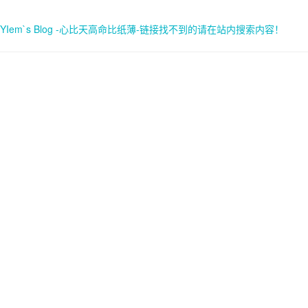
YIem`s Blog -心比天高命比纸薄-链接找不到的请在站内搜索内容！
首页
关于