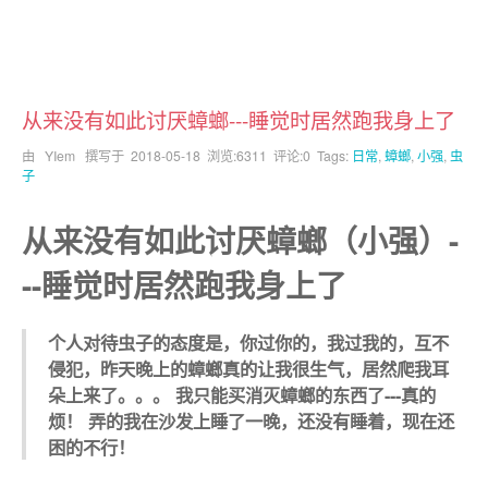
从来没有如此讨厌蟑螂---睡觉时居然跑我身上了
由 YIem 撰写于
2018-05-18
浏览:6311 评论:0 Tags:
日常
,
蟑螂
,
小强
,
虫
子
从来没有如此讨厌蟑螂（小强）-
--睡觉时居然跑我身上了
个人对待虫子的态度是，你过你的，我过我的，互不
侵犯，昨天晚上的蟑螂真的让我很生气，居然爬我耳
朵上来了。。。 我只能买消灭蟑螂的东西了---真的
烦！ 弄的我在沙发上睡了一晚，还没有睡着，现在还
困的不行！