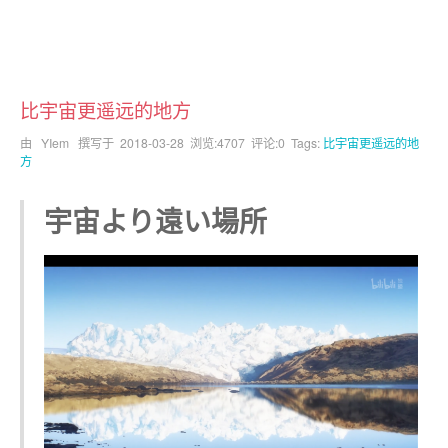
比宇宙更遥远的地方
由 YIem 撰写于
2018-03-28
浏览:4707 评论:0 Tags:
比宇宙更遥远的地
方
宇宙より遠い場所