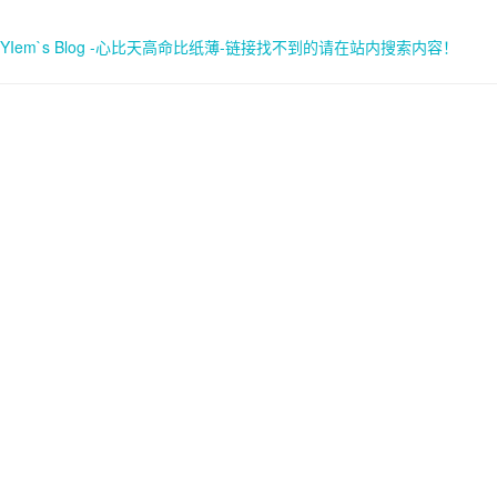
YIem`s Blog -心比天高命比纸薄-链接找不到的请在站内搜索内容！
首页
关于