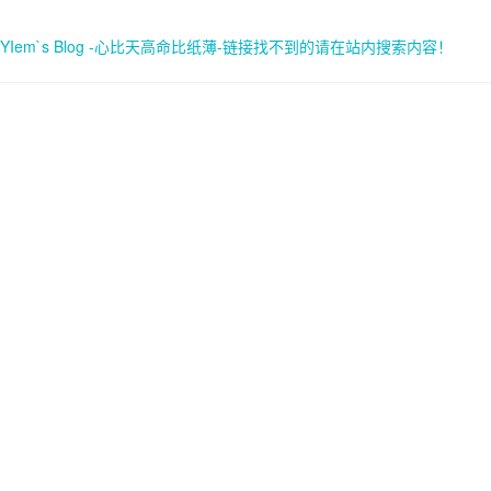
YIem`s Blog -心比天高命比纸薄-链接找不到的请在站内搜索内容！
首页
关于