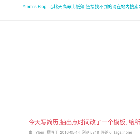
YIem`s Blog -心比天高命比纸薄-链接找不到的请在站内搜
今天写简历,抽出点时间改了一个模板, 给所有的子
由 YIem 撰写于
2016-05-14
浏览:5818 评论:0 Tags: none