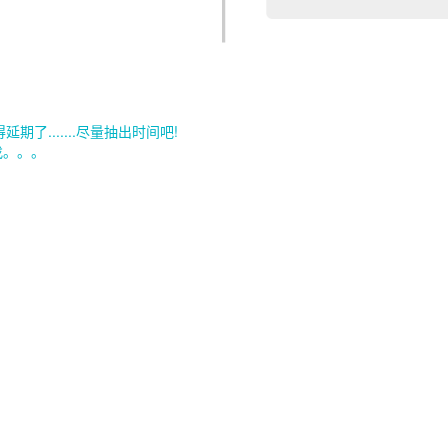
了.......尽量抽出时间吧!
找。。。